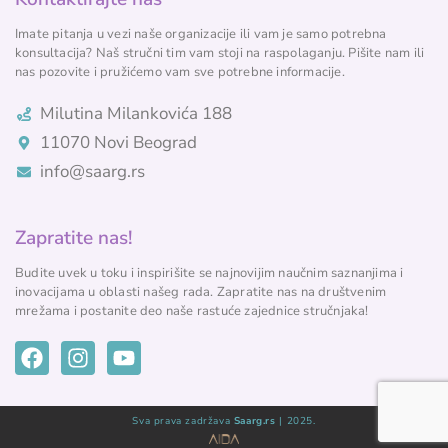
Imate pitanja u vezi naše organizacije ili vam je samo potrebna
konsultacija? Naš stručni tim vam stoji na raspolaganju. Pišite nam ili
nas pozovite i pružićemo vam sve potrebne informacije.
Milutina Milankovića 188
11070 Novi Beograd
info@saarg.rs
Zapratite nas!
Budite uvek u toku i inspirišite se najnovijim naučnim saznanjima i
inovacijama u oblasti našeg rada. Zapratite nas na društvenim
mrežama i postanite deo naše rastuće zajednice stručnjaka!
Sva prava zadržava
Saarg.rs
| 2025.