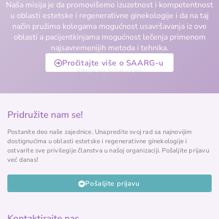
Naša misija je da promovišemo izuzetnost i kompetentnost
u oblasti estetske i regenerativne ginekologije i da na taj
način pružimo kolegama mogućnost usavršavanja iz ove
oblasti a pacijentkinjama mogućnost lečenja primenom
najsavremenijih metoda i tehnika.
Pročitajte više o SAARG-u
Otkrijte koji su naši ciljevi!
Pridružite nam se!
Postanite deo naše zajednice. Unapredite svoj rad sa najnovijim
dostignućima u oblasti estetske i regenerativne ginekologije i
ostvarite sve privilegije članstva u našoj organizaciji. Pošaljite prijavu
već danas!
Pošaljite prijavu
Kontaktirajte nas