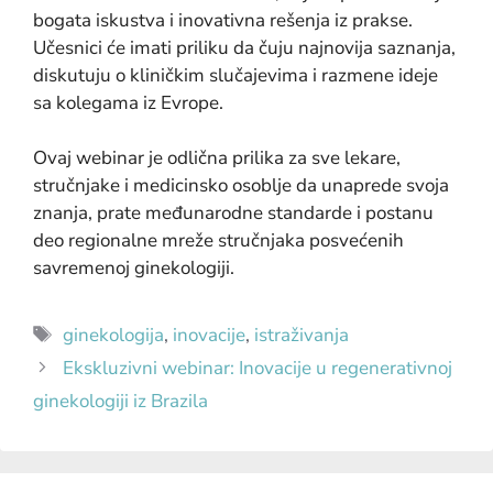
bogata iskustva i inovativna rešenja iz prakse.
Učesnici će imati priliku da čuju najnovija saznanja,
diskutuju o kliničkim slučajevima i razmene ideje
sa kolegama iz Evrope.
Ovaj webinar je odlična prilika za sve lekare,
stručnjake i medicinsko osoblje da unaprede svoja
znanja, prate međunarodne standarde i postanu
deo regionalne mreže stručnjaka posvećenih
savremenoj ginekologiji.
ginekologija
,
inovacije
,
istraživanja
Ekskluzivni webinar: Inovacije u regenerativnoj
ginekologiji iz Brazila